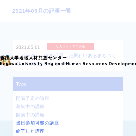
S
2021年05月の記事一覧
k
i
p
t
o
2021.05.01
リカレント専門講座
c
「パークレットを活用した賑わいあるまちづく
香川大学地域人材共創センター
o
Kagawa University Regional Human Resources Developme
り」を開催しました（R3.6～）
n
t
Type
e
n
開講予定の講座
t
募集中の講座
開講中の講座
当日参加可能の講座
終了した講座