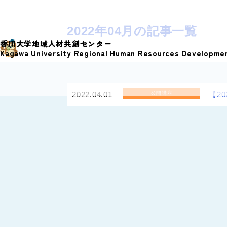
S
k
2022年04月の記事一覧
i
香川大学地域人材共創センター
p
Kagawa University Regional Human Resources Developme
t
o
c
2022.04.01
公開講座
【2
o
n
t
e
n
t