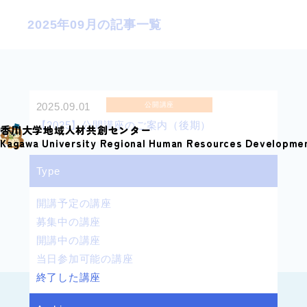
S
2025年09月の記事一覧
k
i
p
t
o
2025.09.01
公開講座
c
【2025】公開講座のご案内（後期）
香川大学地域人材共創センター
o
Kagawa University Regional Human Resources Developme
n
Type
t
e
開講予定の講座
n
募集中の講座
t
開講中の講座
当日参加可能の講座
終了した講座