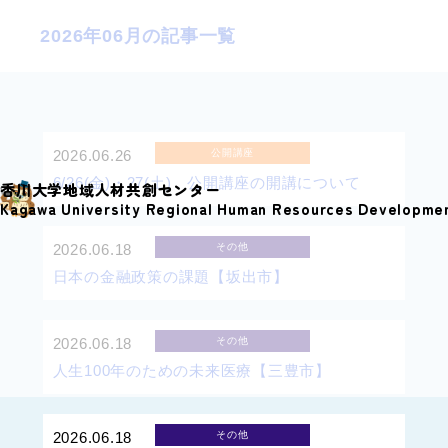
S
2026年06月の記事一覧
k
i
p
t
o
2026.06.26
公開講座
c
6/26(金)・27(土) 公開講座の開講について
香川大学地域人材共創センター
o
Kagawa University Regional Human Resources Developme
n
2026.06.18
その他
t
日本の金融政策の課題【坂出市】
e
n
t
2026.06.18
その他
人生100年のための未来医療【三豊市】
2026.06.18
その他