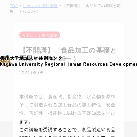
S
TOP
>
リカレント専門講座
>
【不開講】「食品加工の基礎と応
用」（R6.10～）
k
i
p
リカレント専門講座
t
o
【不開講】「食品加工の基礎と
c
応用」（R6.10～）
香川大学地域人材共創センター
o
Kagawa University Regional Human Resources Developme
n
2024.08.08
t
e
n
本講座では、農産物、畜産物、水産物を原料
t
そして製造される加工食品の加工特性、安全
性、嗜好性、機能性に関わる基礎知識を学び
ます。
この講座を受講することで、食品製造や食品