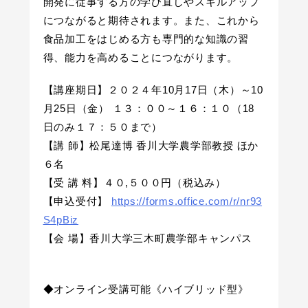
開発に従事する方の学び直しやスキルアップ
につながると期待されます。また、これから
食品加工をはじめる方も専門的な知識の習
得、能力を高めることにつながります。
【講座期日】２０２４年10月17日（木）～10
月25日（金） １３：００～１６：１０（18
日のみ１７：５０まで）
【講 師】松尾達博 香川大学農学部教授 ほか
６名
【受 講 料】４０,５００円（税込み）
【申込受付】
https://forms.office.com/r/nr93
S4pBiz
【会 場】香川大学三木町農学部キャンパス
◆オンライン受講可能《ハイブリッド型》