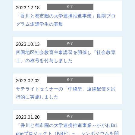
2023.12.18
終了
「香川と都市圏の大学連携推進事業」長期プロ
グラム派遣学生の募集
2023.10.13
終了
四国地区社会教育主事講習を開催し「社会教育
士」の称号を付与しました
2023.02.02
終了
サテライトセミナーの「中継型」遠隔配信を試
行的に実施しました
2023.01.20
終了
「香川と都市圏の大学連携推進事業～かがわBri
dgeプロジェクト（KBP）～」シンポジウムを開