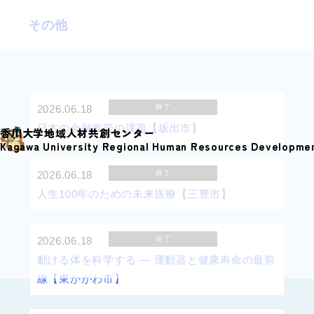
S
その他
k
i
p
t
o
2026.06.18
終了
c
日本の金融政策の課題【坂出市】
香川大学地域人材共創センター
o
Kagawa University Regional Human Resources Developme
n
2026.06.18
終了
t
人生100年のための未来医療【三豊市】
e
n
t
2026.06.18
終了
動ける体を科学する ― 運動器と健康寿命の最前
線【東かがわ市】