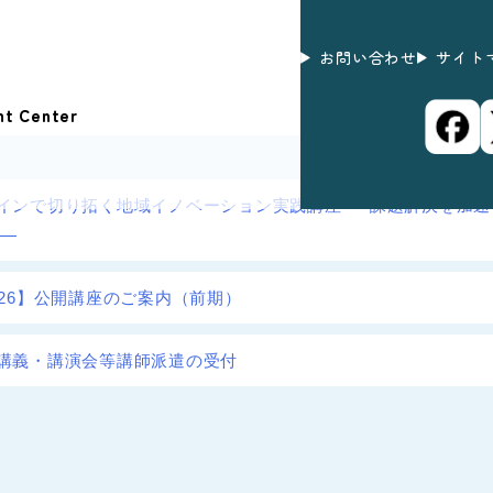
お問い合わせ
サイト
nt Center
インで切り拓く地域イノベーション実践講座 ― 課題解決を加
 ―
026】公開講座のご案内（前期）
講義・講演会等講師派遣の受付