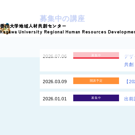
S
k
募集中の講座
i
香川大学地域人材共創センター
p
Kagawa University Regional Human Resources Developme
t
o
c
2026.07.06
募集中
デザ
o
共創
n
t
2026.03.09
開講予定
【2
e
n
2026.01.01
募集中
出前
t