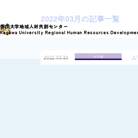
S
k
2022年03月の記事一覧
i
香川大学地域人材共創センター
p
Kagawa University Regional Human Resources Developme
t
o
c
2022.03.30
その他
「大
o
n
t
e
n
t