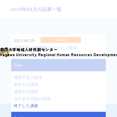
S
2023年08月の記事一覧
k
i
p
t
o
2023.08.29
公開講座
c
【2023】公開講座について（後期）
香川大学地域人材共創センター
o
Kagawa University Regional Human Resources Developme
n
Type
t
e
開講予定の講座
n
募集中の講座
t
開講中の講座
当日参加可能の講座
終了した講座