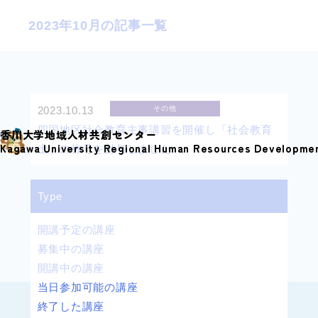
S
2023年10月の記事一覧
k
i
p
t
o
2023.10.13
その他
c
四国地区社会教育主事講習を開催し「社会教育
香川大学地域人材共創センター
o
Kagawa University Regional Human Resources Developme
士」の称号を付与しました
n
t
Type
e
n
開講予定の講座
t
募集中の講座
開講中の講座
当日参加可能の講座
終了した講座